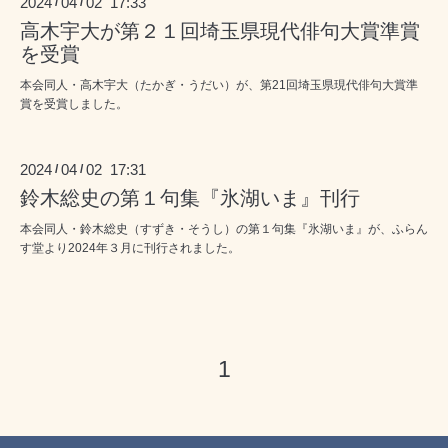
2024
04
02 17:33
/
/
高木宇大が第２１回埼玉県現代俳句大賞準賞
を受賞
本会同人・高木宇大（たかぎ・うだい）が、第21回埼玉県現代俳句大賞準
賞を受賞しました。
2024
04
02 17:31
/
/
鈴木総史の第１句集『氷湖いま』刊行
本会同人・鈴木総史（すずき・そうし）の第１句集『氷湖いま』が、ふらん
す堂より2024年３月に刊行されました。
1