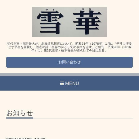
初代主宰・深谷雄大が、北海道旭川市において、昭和53年（1978年）1月に「平常に埋没
せず平生を凝視し、述志の詩、生存の詩としての表白を志す」と創刊。平成28年（2016
年）に、第2代主宰・橋本喜夫が継承して今日に至る。
お問い合わせ
MENU
お知らせ